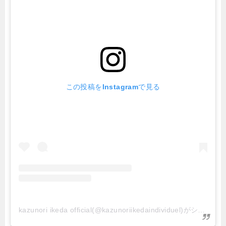
この投稿をInstagramで見る
kazunori ikeda official(@kazunoriikedaindividuel)がシェアした投稿